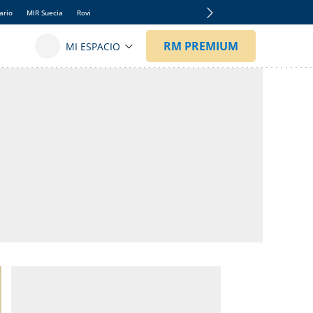
ario
MIR Suecia
Rovi