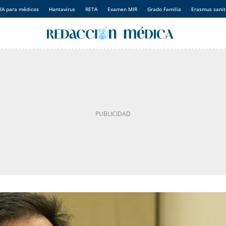
IA para médicos
Hantavirus
RETA
Examen MIR
Grado Familia
Erasmus sanit