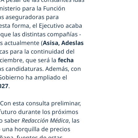
nisterio para la Función
las aseguradoras para
esta forma, el Ejecutivo acaba
 que las distintas compañías -
os actualmente (
Asisa, Adeslas
cas para la continuidad del
diciembre, que será la
fecha
as candidaturas. Además, con
l Gobierno ha ampliado el
027
.
Con esta consulta preliminar,
futuro durante los próximos
do saber
Redacción Médica
, las
una horquilla de precios
ana, fuentes de estas