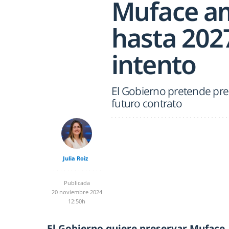
Muface amp
hasta 202
intento
El Gobierno pretende pres
futuro contrato
Julia Roiz
Publicada
20 noviembre 2024
12:50h
El Gobierno quiere preservar Muface