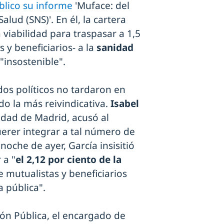
blico su informe
'Muface: del
lud (SNS)'. En él, la cartera
 viabilidad para traspasar a 1,5
 y beneficiarios- a la
sanidad
"insostenible".
idos políticos no tardaron en
do la más reivindicativa.
Isabel
idad de Madrid, acusó al
uerer integrar a tal número de
noche de ayer, García insisitió
 a "
el 2,12 por ciento de la
 mutualistas y beneficiarios
la pública".
ción Pública, el encargado de