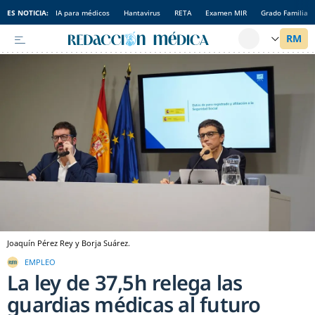
ES NOTICIA:
IA para médicos
Hantavirus
RETA
Examen MIR
Grado Familia
Joaquín Pérez Rey y Borja Suárez.
EMPLEO
La ley de 37,5h relega las
guardias médicas al futuro