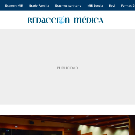
Examen MIR
Grado Familia
Erasmus sanitario
MIR Suecia
Rovi
Formación