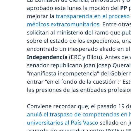
aprobado este lunes la moción del
PP
mejorar la
transparencia en el proceso
médicos extracomunitarios
. Entre otr
solicitan al ministerio del ramo que p
sobre el estado de los expedientes, un
encontrado un inesperado aliado en e
Independencia
(ERC y Bildu). Antes de v
senador republicano Joan Josep Queral
“manifiesta incompetencia” del Gobier
entrar “en el fondo de la cuestión”: “Es
las presiones de las entidades profesio
Conviene recordar que, el pasado 19 
anuló el traspaso de competencias en 
universitarios al País Vasco
sellado en j
acuerdo de investidura entre PSOE y PN