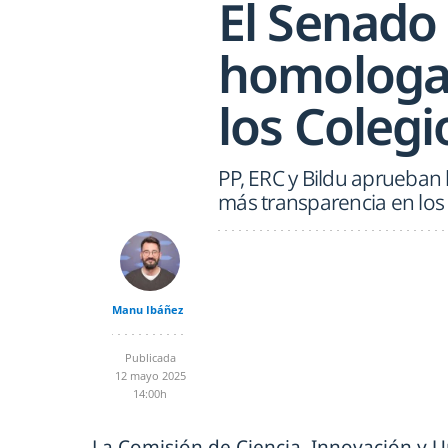
El Senado 
homologac
los Coleg
PP, ERC y Bildu aprueban
más transparencia en los
Manu Ibáñez
Publicada
12 mayo 2025
14:00h
La Comisión de Ciencia, Innovación y 