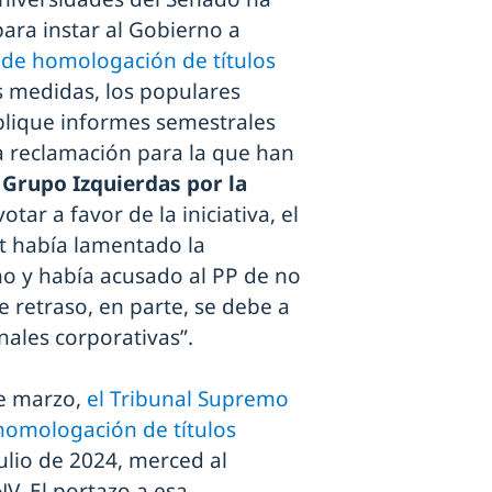
para instar al Gobierno a
 de homologación de títulos
as medidas, los populares
ublique informes semestrales
a reclamación para la que han
l
Grupo Izquierdas por la
otar a favor de la iniciativa, el
t había lamentado la
no y había acusado al PP de no
te retraso, en parte, se debe a
nales corporativas”.
de marzo,
el Tribunal Supremo
homologación de títulos
ulio de 2024, merced al
V. El portazo a esa