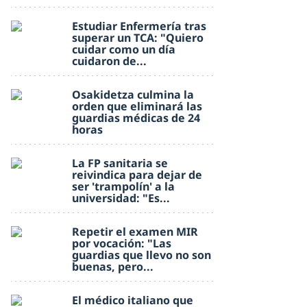
Estudiar Enfermería tras
superar un TCA: "Quiero
cuidar como un día
cuidaron de...
Osakidetza culmina la
orden que eliminará las
guardias médicas de 24
horas
La FP sanitaria se
reivindica para dejar de
ser 'trampolín' a la
universidad: "Es...
Repetir el examen MIR
por vocación: "Las
guardias que llevo no son
buenas, pero...
El médico italiano que