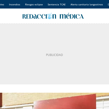
eles
Incendios
Riesgos eclipse
Sentencia TCAE
Alerta sanitaria langostinos
D