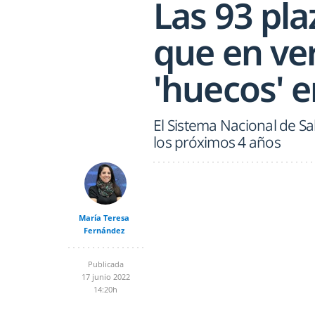
Las 93 pla
que en ve
'huecos' e
El Sistema Nacional de Sa
los próximos 4 años
María Teresa
Fernández
Publicada
17 junio 2022
14:20h