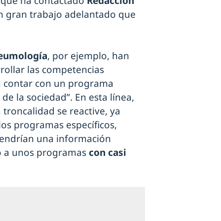
s que ha contactado
Redacción
n gran trabajo adelantado que
Neumología
, por ejemplo, han
rollar las competencias
a contar con un programa
e la sociedad”. En esta línea,
troncalidad se reactive, ya
los programas específicos,
 tendrían una información
mo a unos programas
con casi