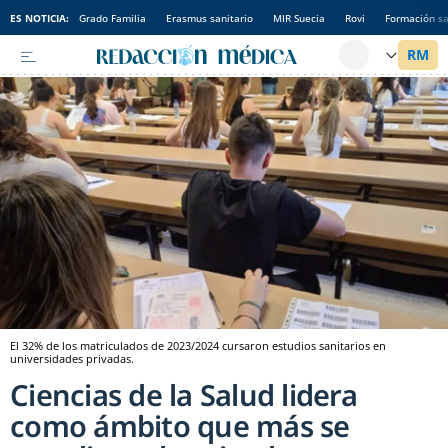
ES NOTICIA:
Grado Familia
Erasmus sanitario
MIR Suecia
Rovi
Formación sa
El 32% de los matriculados de 2023/2024 cursaron estudios sanitarios en
universidades privadas.
Ciencias de la Salud lidera
como ámbito que más se