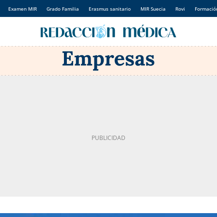
Examen MIR
Grado Familia
Erasmus sanitario
MIR Suecia
Rovi
Formación