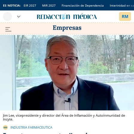
ES NOTICIA:
EIR 2027
MIR 2027
Financiación de Dependencia
Interinidad en s
Jim Lee, vicepresidente y director del Área de Inflamación y Autoinmunidad de
Incyte.
INDUSTRIA FARMACEUTICA