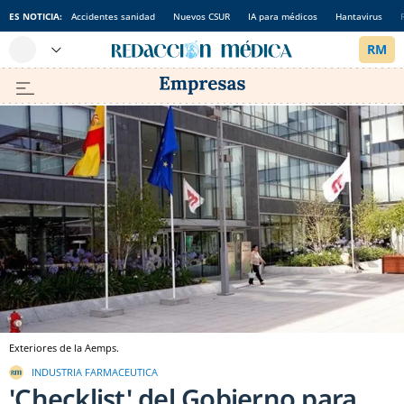
ES NOTICIA:
Accidentes sanidad
Nuevos CSUR
IA para médicos
Hantavirus
Exteriores de la Aemps.
INDUSTRIA FARMACEUTICA
'Checklist' del Gobierno para