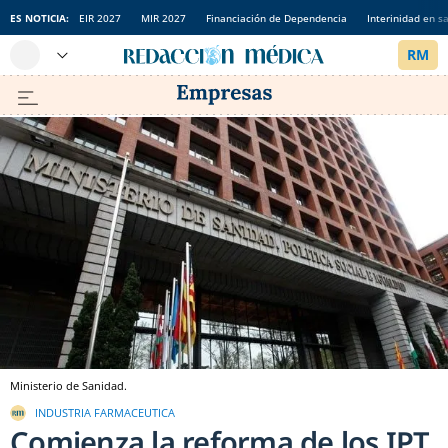
ES NOTICIA:
EIR 2027
MIR 2027
Financiación de Dependencia
Interinidad en s
Ministerio de Sanidad.
INDUSTRIA FARMACEUTICA
Comienza la reforma de los IPT