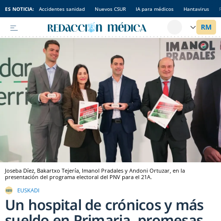
ES NOTICIA:
Accidentes sanidad
Nuevos CSUR
IA para médicos
Hantavirus
Joseba Díez, Bakartxo Tejería, Imanol Pradales y Andoni Ortuzar, en la
presentación del programa electoral del PNV para el 21A.
EUSKADI
Un hospital de crónicos y más
sueldo en Primaria, promesas