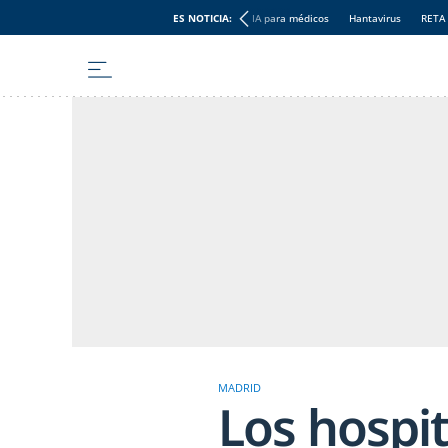
ES NOTICIA:
IA para médicos
Hantavirus
RETA
MADRID
Los hospit