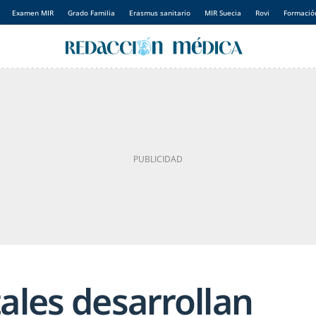
Examen MIR
Grado Familia
Erasmus sanitario
MIR Suecia
Rovi
Formación
ales desarrollan