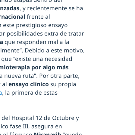
anzadas
, y recientemente se ha
rnacional
frente al
en este prestigioso ensayo
ar posibilidades extra de tratar
a
que responden mal a la
lmente”. Debido a este motivo,
 que “existe una necesidad
mioterapia por algo más
a nueva ruta”. Por otra parte,
r al
ensayo clínico
su propia
a
, la primera de estas
 del Hospital 12 de Octubre y
ico fase III, asegura en
n el fármaco
Niraparib
“puede