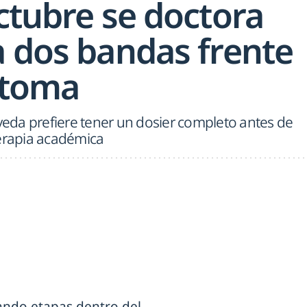
ctubre se doctora
a dos bandas frente
astoma
lveda prefiere tener un dosier completo antes de
terapia académica
ando etapas dentro del