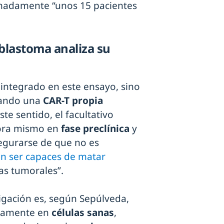
imadamente “unos 15 pacientes
blastoma analiza su
integrado en este ensayo, sino
eñando una
CAR-T propia
te sentido, el facultativo
hora mismo en
fase preclínica
y
egurarse de que no es
en ser capaces de matar
las tumorales”.
igación es, según Sepúlveda,
imamente en
células sanas
,