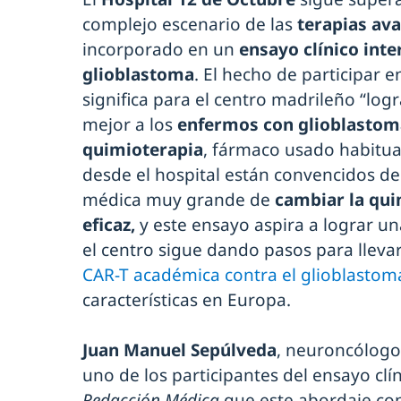
complejo escenario de las
terapias av
incorporado en un
ensayo clínico inte
glioblastoma
. El hecho de participar 
significa para el centro madrileño “logr
mejor a los
enfermos con glioblastom
quimioterapia
, fármaco usado habitua
desde el hospital están convencidos de
médica muy grande de
cambiar la qui
eficaz,
y este ensayo aspira a lograr un
el centro sigue dando pasos para lleva
CAR-T académica contra el glioblastom
características en Europa.
Juan Manuel Sepúlveda
, neuroncólogo
uno de los participantes del ensayo clín
Redacción Médica
que este abordaje co