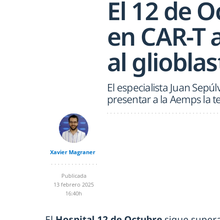
El 12 de O
en CAR-T 
al gliobl
El especialista Juan Sepú
presentar a la Aemps la 
Xavier Magraner
Publicada
13 febrero 2025
16:40h
El
Hospital 12 de Octubre
sigue super