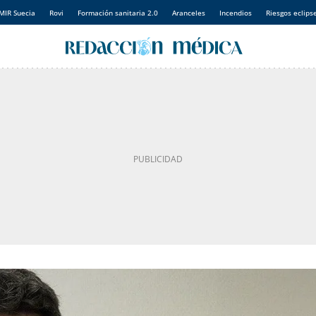
MIR Suecia
Rovi
Formación sanitaria 2.0
Aranceles
Incendios
Riesgos eclips