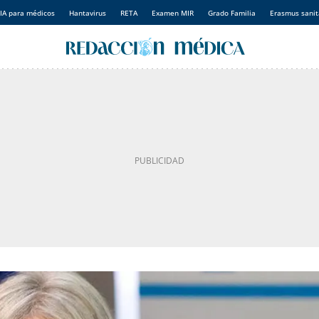
IA para médicos
Hantavirus
RETA
Examen MIR
Grado Familia
Erasmus sanit