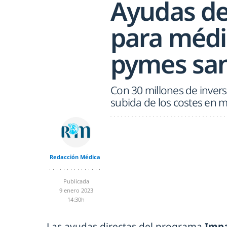
Ayudas de
para méd
pymes san
Con 30 millones de invers
subida de los costes en m
Redacción Médica
Publicada
9 enero 2023
14:30h
Las ayudas directas del programa
Imp