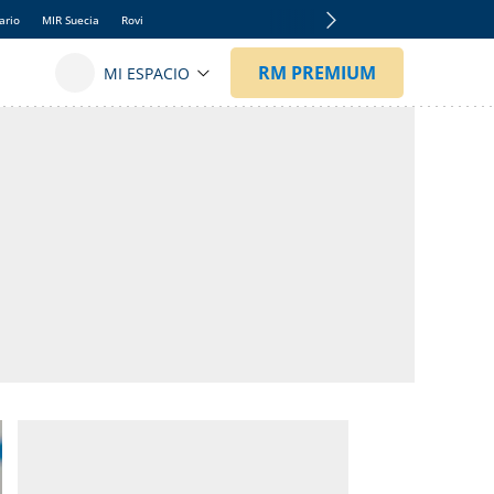
ario
MIR Suecia
Rovi