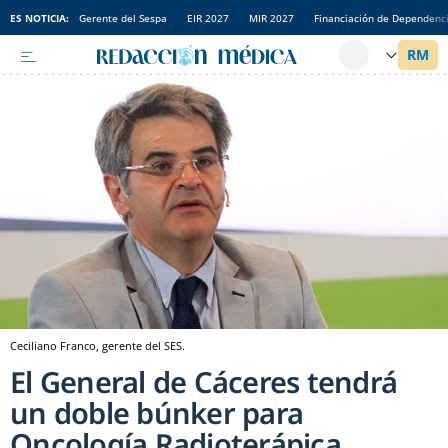
ES NOTICIA:
Gerente del Sespa
EIR 2027
MIR 2027
Financiación de Dependenc
Ceciliano Franco, gerente del SES.
El General de Cáceres tendrá
un doble búnker para
Oncología Radioterápica