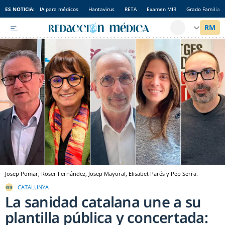
ES NOTICIA:
IA para médicos
Hantavirus
RETA
Examen MIR
Grado Familia
Josep Pomar, Roser Fernández, Josep Mayoral, Elisabet Parés y Pep Serra.
CATALUNYA
La sanidad catalana une a su
plantilla pública y concertada: