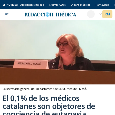
ES NOTICIA:
Accidentes sanidad
Nuevos CSUR
IA para médicos
Hantavirus
La secretaria general del Departament de Salut, Metixtell Masó.
El 0,1% de los médicos
catalanes son objetores de
conciencia de eutanasia