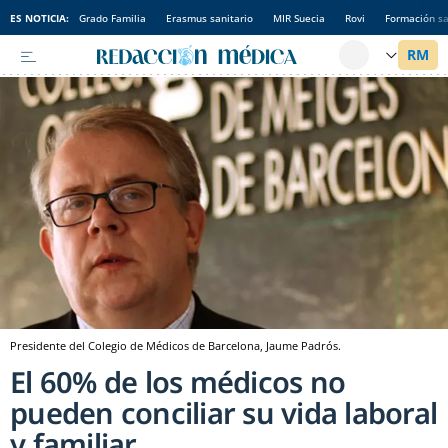
ES NOTICIA:
Grado Familia
Erasmus sanitario
MIR Suecia
Rovi
Formación sa
Presidente del Colegio de Médicos de Barcelona, Jaume Padrós.
El 60% de los médicos no
pueden conciliar su vida laboral
y familiar