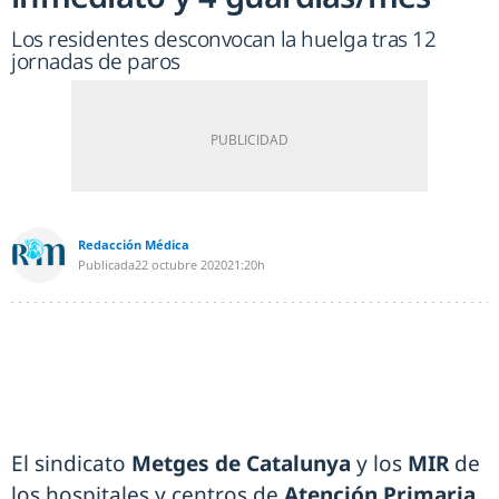
Los residentes desconvocan la huelga tras 12
jornadas de paros
Redacción Médica
Publicada
22 octubre 2020
21:20h
El sindicato
Metges de Catalunya
y los
MIR
de
los hospitales y centros de
Atención Primaria