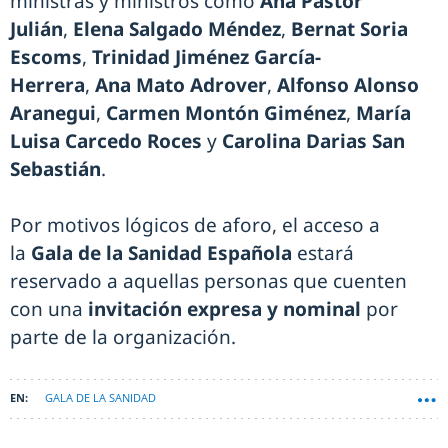
ministras y ministros como
Ana Pastor
Julián
,
Elena Salgado Méndez
,
Bernat Soria
Escoms
,
Trinidad Jiménez García-
Herrera
,
Ana Mato Adrover
,
Alfonso Alonso
Aranegui
,
Carmen Montón Giménez
,
María
Luisa Carcedo Roces
y
Carolina Darias San
Sebastián
.
Por motivos lógicos de aforo, el acceso a
la
Gala de la Sanidad Española
estará
reservado a aquellas personas que cuenten
con una
invitación expresa y nominal
por
parte de la organización.
GALA DE LA SANIDAD