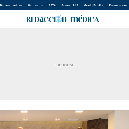
IA para médicos
Hantavirus
RETA
Examen MIR
Grado Familia
Erasmus sanit