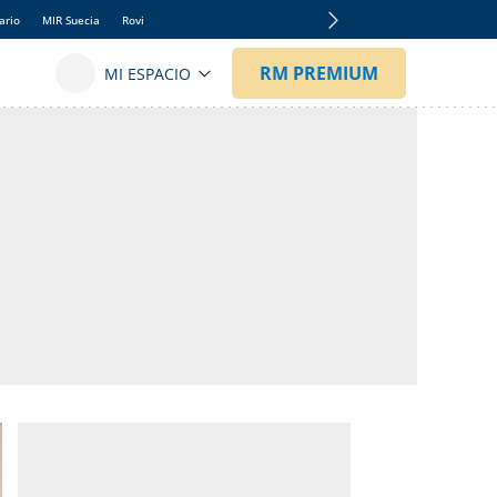
ario
MIR Suecia
Rovi