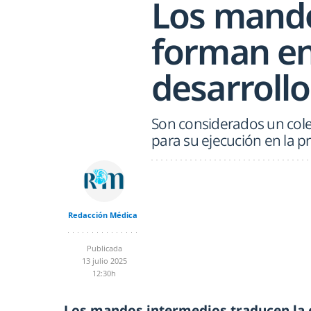
Los mando
forman en
desarroll
Son considerados un colec
para su ejecución en la p
Redacción Médica
Publicada
13 julio 2025
12:30h
Los mandos intermedios traducen la e