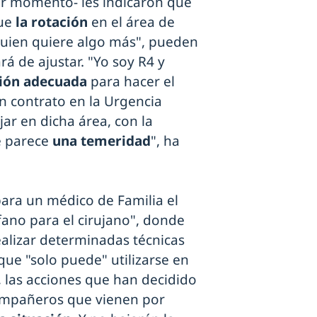
er momento- les indicaron que
que
la rotación
en el área de
guien quiere algo más", pueden
rá de ajustar. "Yo soy R4 y
ción adecuada
para hacer el
un contrato en la Urgencia
jar en dicha área, con la
e parece
una temeridad
", ha
ara un médico de Familia el
ano para el cirujano", donde
ealizar determinadas técnicas
que "solo puede" utilizarse en
, las acciones que han decidido
ompañeros que vienen por