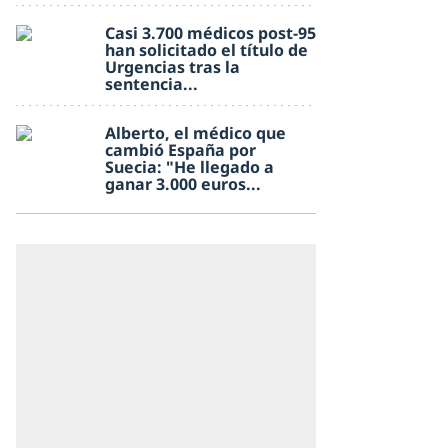
Casi 3.700 médicos post-95
han solicitado el título de
Urgencias tras la
sentencia...
Alberto, el médico que
cambió España por
Suecia: "He llegado a
ganar 3.000 euros...