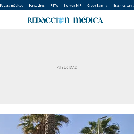
IA para médicos
Hantavirus
RETA
Examen MIR
Grado Familia
Erasmus sanit