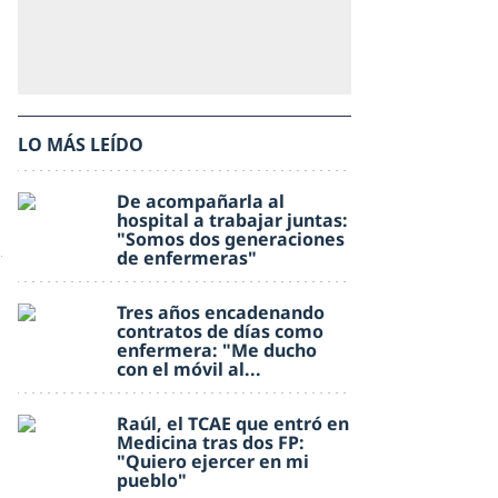
LO MÁS LEÍDO
De acompañarla al
hospital a trabajar juntas:
"Somos dos generaciones
de enfermeras"
Tres años encadenando
contratos de días como
enfermera: "Me ducho
con el móvil al...
Raúl, el TCAE que entró en
Medicina tras dos FP:
"Quiero ejercer en mi
pueblo"