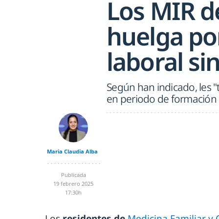
Los MIR de
huelga po
laboral si
Según han indicado, les 
en periodo de formación
Maria Claudia Alba
Publicada
19 febrero 2025
17:30h
Los
residentes de
Medicina Familiar y