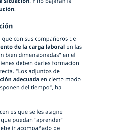
a situación
. Y no bajarán la
ución
.
ción
do que con sus compañeros de
iento de la carga laboral
en las
tán bien dimensionadas" en el
uienes deben darles formación
recta. "Los adjuntos de
ación adecuada
en cierto modo
isponen del tiempo", ha
cen es que se les asigne
a que puedan "aprender"
 debe ir acompañado de