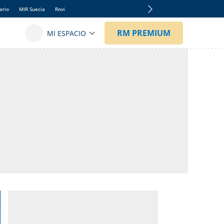
ario
MIR Suecia
Rovi