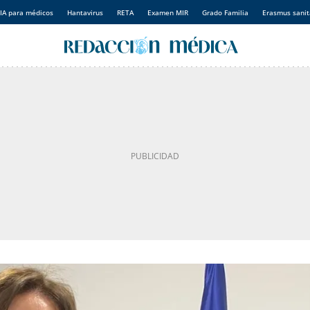
IA para médicos
Hantavirus
RETA
Examen MIR
Grado Familia
Erasmus sanit