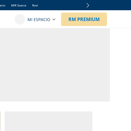
ario
MIR Suecia
Rovi