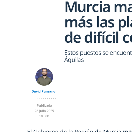
Murcia ma
más las pl
de difícil
Estos puestos se encuentr
Águilas
David Punzano
Publicada
28 julio 2025
10:50h
El Gobierno de la Región de Murcia
man