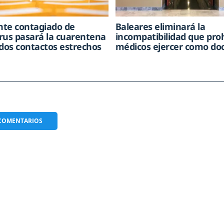
ente contagiado de
Baleares eliminará la
rus pasará la cuarentena
incompatibilidad que pro
 dos contactos estrechos
médicos ejercer como do
COMENTARIOS