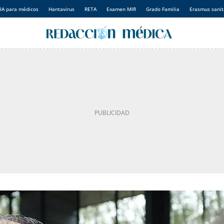
IA para médicos
Hantavirus
RETA
Examen MIR
Grado Familia
Erasmus sanit