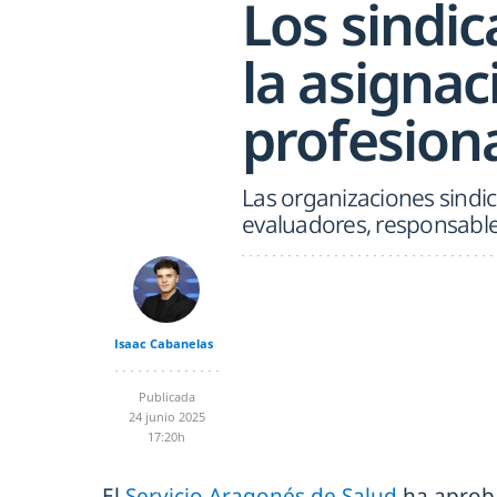
Los sindi
la asigna
profesiona
Las organizaciones sindi
evaluadores, responsabl
Isaac Cabanelas
Publicada
24 junio 2025
17:20h
El
Servicio Aragonés de Salud
ha aproba