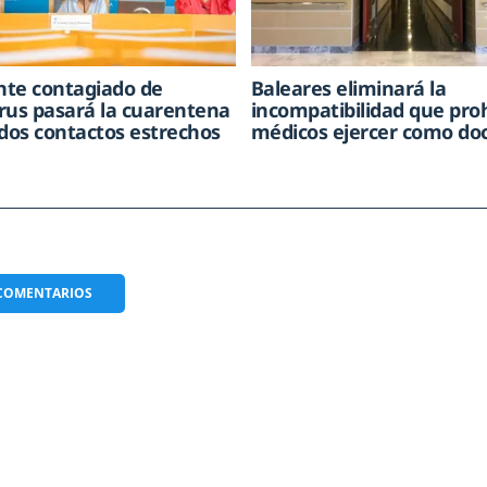
ente contagiado de
Baleares eliminará la
rus pasará la cuarentena
incompatibilidad que pro
 dos contactos estrechos
médicos ejercer como do
COMENTARIOS