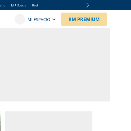
ario
MIR Suecia
Rovi