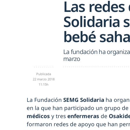
Las redes
Solidaria 
bebé saha
La fundación ha organiza
marzo
Publicada
22 marzo 2018
11:15h
La Fundación
SEMG Solidaria
ha organ
en la que han participado un grupo de
médicos
y tres
enfermeras
de
Osakid
formaron redes de apoyo que han permi