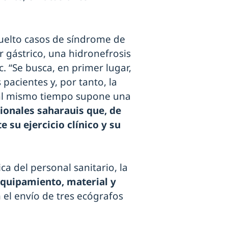
uelto casos de síndrome de
er gástrico, una hidronefrosis
. “Se busca, en primer lugar,
pacientes y, por tanto, la
 al mismo tiempo supone una
ionales saharauis que, de
su ejercicio clínico y su
ca del personal sanitario, la
quipamiento, material y
n el envío de tres ecógrafos