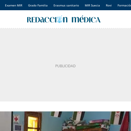
Examen MIR
Grado Familia
Erasmus sanitario
MIR Suecia
Rovi
Formación