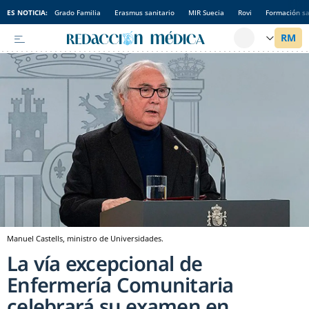
ES NOTICIA:
Grado Familia
Erasmus sanitario
MIR Suecia
Rovi
Formación sa
Manuel Castells, ministro de Universidades.
La vía excepcional de
Enfermería Comunitaria
celebrará su examen en