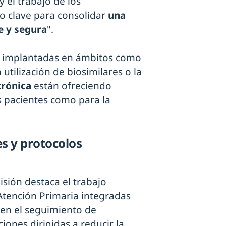
y el trabajo de los
o clave para consolidar
una
e y segura
".
s implantadas en ámbitos como
 utilización de biosimilares o la
trónica
están ofreciendo
s pacientes como para la
es y protocolos
sión destaca el trabajo
Atención Primaria integradas
 en el seguimiento de
iones dirigidas a reducir la