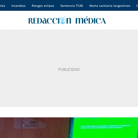
eles
Incendios
Riesgos eclipse
Sentencia TCAE
Alerta sanitaria langostinos
D