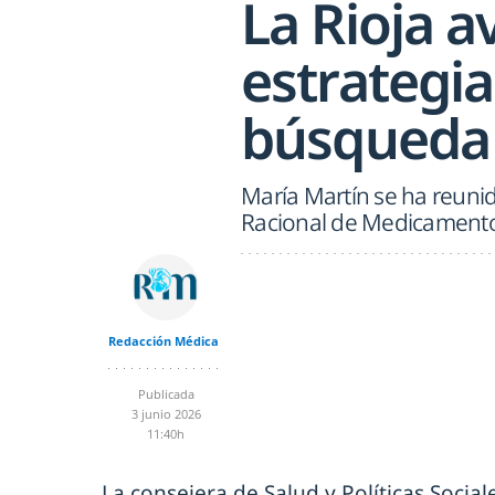
La Rioja a
estrategi
búsqueda
María Martín se ha reuni
Racional de Medicamento
Redacción Médica
Publicada
3 junio 2026
11:40h
La consejera de Salud y Políticas Social